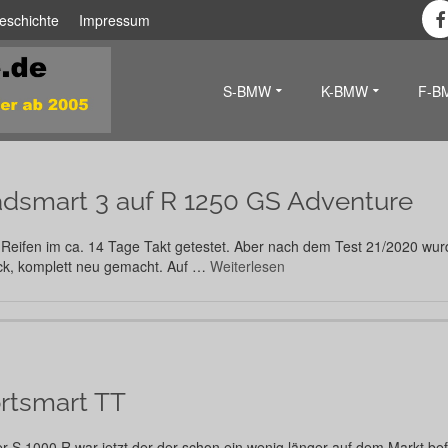
eschichte
Impressum
S-BMW
K-BMW
F-B
dsmart 3 auf R 1250 GS Adventure
ie Reifen im ca. 14 Tage Takt getestet. Aber nach dem Test 21/2020 wurd
ück, komplett neu gemacht. Auf …
Weiterlesen
rtsmart TT
r S 1000 R war jetzt der der schon ein wenig länger auf dem Markt bef