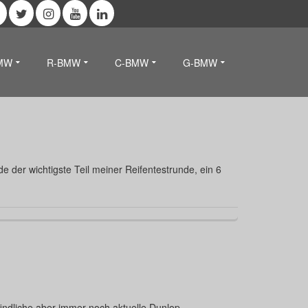
MW
R-BMW
C-BMW
G-BMW
e der wichtigste Teil meiner Reifentestrunde, ein 6
indliche aber immer noch aktuelle Dunlop