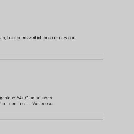
ran, besonders weil ich noch eine Sache
idgestone A41 G unterziehen
s über den Test …
Weiterlesen