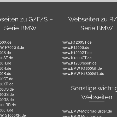
seiten zu G/F/S –
Webseiten zu R/
Serie BMW
Serie BMW
50X.de
www.R1200ST.de
W-F700GS.de
www.K1200S.de
00S.de
www.K1200GT.de
00ST.de
www.K1300GT.de
00R.de
www.K1200rsport.de
50R.de
www.BMW-K1600GT.de
00R.de
www.BMW-K1600GTL.de
00GT.de
00XR.de
Sonstige wichti
00GS.de
50GS.de
Webseiten
00GS.de
000RR.de
000R.de
www.BMW-Motorrad-Bilder.de
W-S1000XR.de
www.BMW-Motorrad.de