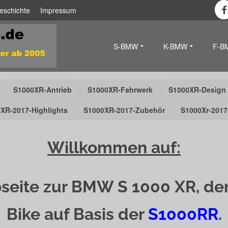
eschichte
Impressum
S-BMW
K-BMW
F-B
S1000XR-Antrieb
S1000XR-Fahrwerk
S1000XR-Design
XR-2017-Highlights
S1000XR-2017-Zubehör
S1000Xr-2017
Willkommen auf:
seite zur BMW S 1000 XR, de
Bike auf Basis der
S1000RR
.