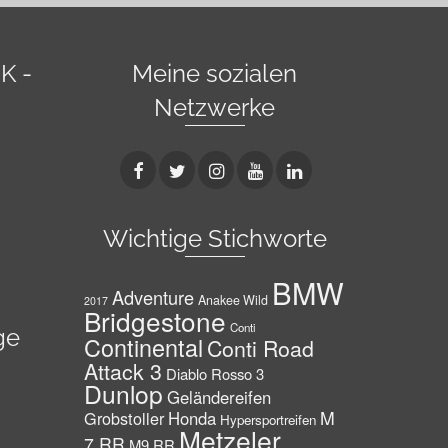
K -
Meine sozialen
Netzwerke
Wichtige Stichworte
BMW
Adventure
Anakee Wild
2017
Bridgestone
Conti
ge
Continental
Conti Road
Attack 3
Diablo Rosso 3
Dunlop
Geländereifen
M
Grobstoller
Honda
Hypersportreifen
Metzeler
7 RR
M9 RR