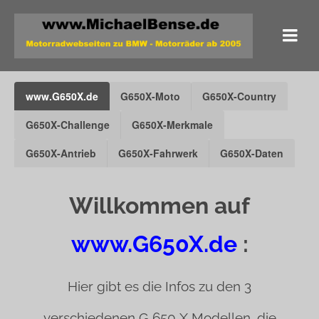
www.G650X.de
G650X-Moto
G650X-Country
G650X-Challenge
G650X-Merkmale
G650X-Antrieb
G650X-Fahrwerk
G650X-Daten
Willkommen auf
www.G650X.de
:
Hier gibt es die Infos zu den 3
verschiedenen G 650 X Modellen, die