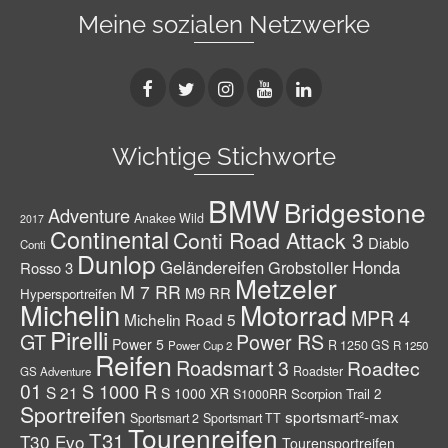
Meine sozialen Netzwerke
Wichtige Stichworte
BMW
Bridgestone
Adventure
Anakee Wild
2017
Continental
Conti Road Attack 3
Diablo
Conti
Dunlop
Geländereifen
Grobstoller
Honda
Rosso 3
Metzeler
M 7 RR
M9 RR
Hypersportreifen
Michelin
Motorrad
MPR 4
Michelin Road 5
Pirelli
GT
Power RS
Power 5
R 1250 GS
Power Cup 2
R 1250
Reifen
Roadsmart 3
Roadtec
Roadster
GS Adventure
01
S 1000 R
S 21
S 1000 XR
Scorpion Trail 2
S1000RR
Sportreifen
sportsmart²-max
Sportsmart 2
Sportsmart TT
Tourenreifen
T31
T30 Evo
Tourensportreifen