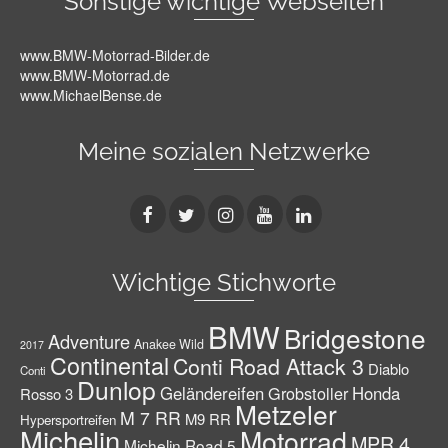
Sonstige wichtige Webseiten
www.BMW-Motorrad-Bilder.de
www.BMW-Motorrad.de
www.MichaelBense.de
Meine sozialen Netzwerke
Wichtige Stichworte
BMW
Bridgestone
Adventure
Anakee Wild
2017
Continental
Conti Road Attack 3
Diablo
Conti
Dunlop
Geländereifen
Grobstoller
Honda
Rosso 3
Metzeler
M 7 RR
M9 RR
Hypersportreifen
Michelin
Motorrad
MPR 4
Michelin Road 5