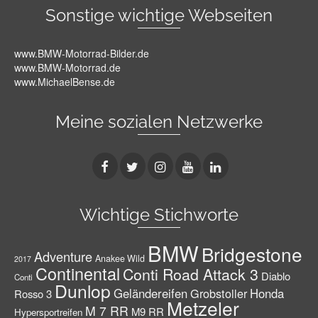
Sonstige wichtige Webseiten
www.BMW-Motorrad-Bilder.de
www.BMW-Motorrad.de
www.MichaelBense.de
Meine sozialen Netzwerke
Wichtige Stichworte
BMW
Bridgestone
Adventure
Anakee Wild
2017
Continental
Conti Road Attack 3
Diablo
Conti
Dunlop
Geländereifen
Grobstoller
Honda
Rosso 3
Metzeler
M 7 RR
M9 RR
Hypersportreifen