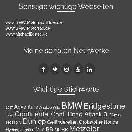
Sonstige wichtige Webseiten
www.BMW-Motorrad-Bilder.de
www.BMW-Motorrad.de
www.MichaelBense.de
Meine sozialen Netzwerke
Wichtige Stichworte
BMW
Bridgestone
Adventure
Anakee Wild
2017
Continental
Conti Road Attack 3
Diablo
Conti
Dunlop
Geländereifen
Grobstoller
Honda
Rosso 3
Metzeler
M 7 RR
M9 RR
Hypersportreifen