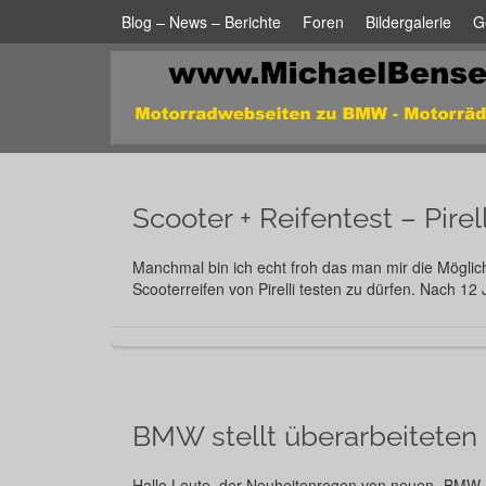
Blog – News – Berichte
Foren
Bildergalerie
G
Scooter + Reifentest – Pire
Manchmal bin ich echt froh das man mir die Möglic
Scooterreifen von Pirelli testen zu dürfen. Nach 12
BMW stellt überarbeiteten 
Hallo Leute, der Neuheitenregen von neuen „BMW-M