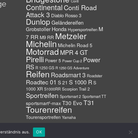
Conti
ge
Continental
Conti Road
Attack 3
Diablo Rosso 3
Dunlop
Geländereifen
M
Grobstoller
Honda
Hypersportreifen
Metzeler
7 RR
M9 RR
Michelin
Michelin Road 5
Motorrad
MPR 4 GT
Pirelli
Power
Power 5
Power Cup 2
RS
R 1250 GS
R 1250 GS Adventure
Reifen
Roadsmart 3
Roadster
Roadtec 01
S 1000 R
S 21
S
1000 XR
Scorpion Trail 2
S1000RR
Sportreifen
Sportsmart 2
Sportsmart TT
T31
T30 Evo
sportsmart²-max
Tourenreifen
Tourensportreifen
Yamaha
Info – Geschichte
Datenschutzerklärung
Impressum
erständnis aus.
OK