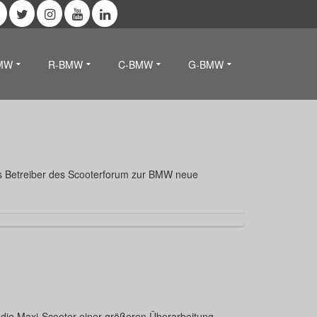
MW
R-BMW
C-BMW
G-BMW
als Betreiber des Scooterforum zur BMW neue
 die Maxi-Scooter einer größeren Überarbeitung