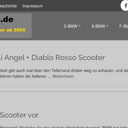
eschichte
Impressum
S-BMW
K-BMW
F-B
lli Angel + Diablo Rosso Scooter
hkeit gibt auch mal über den Tellerrand drüber weg zu schauen, und 
 Jahren haben die Italiener …
Weiterlesen
Scooter vor
otorrad“-Modellen für das nächste Modelljahr beginnt. BMW hat jetzt