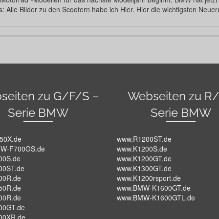
s: Alle Bilder zu den Scootern habe ich Hier. Hier die wichtigsten Neu
seiten zu G/F/S –
Webseiten zu R/
Serie BMW
Serie BMW
50X.de
www.R1200ST.de
W-F700GS.de
www.K1200S.de
00S.de
www.K1200GT.de
00ST.de
www.K1300GT.de
00R.de
www.K1200rsport.de
50R.de
www.BMW-K1600GT.de
00R.de
www.BMW-K1600GTL.de
00GT.de
00XR.de