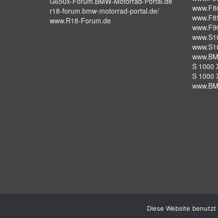
G650x-Forum.BMW-Motorrad-Portal.de
www.F8
r18-forum.bmw-motorrad-portal.de/
www.F8
www.R18-Forum.de
www.F9
www.S1
www.S1
www.BM
S 1000 X
S 1000 
www.BM
© 2026 michaelbense.de by Michael Bense
Diese Website benutzt 