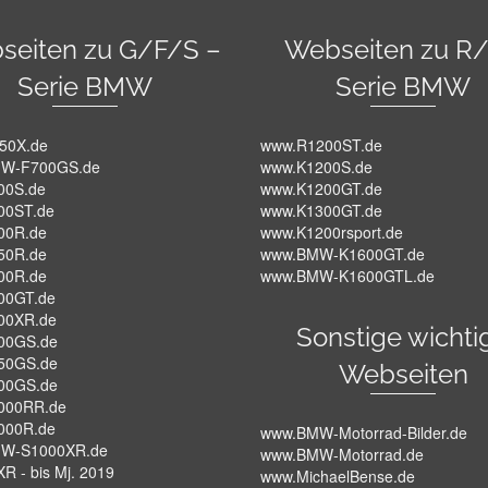
seiten zu G/F/S –
Webseiten zu R/
Serie BMW
Serie BMW
50X.de
www.R1200ST.de
W-F700GS.de
www.K1200S.de
00S.de
www.K1200GT.de
00ST.de
www.K1300GT.de
00R.de
www.K1200rsport.de
50R.de
www.BMW-K1600GT.de
00R.de
www.BMW-K1600GTL.de
00GT.de
00XR.de
Sonstige wichti
00GS.de
50GS.de
Webseiten
00GS.de
000RR.de
000R.de
www.BMW-Motorrad-Bilder.de
W-S1000XR.de
www.BMW-Motorrad.de
R - bis Mj. 2019
www.MichaelBense.de