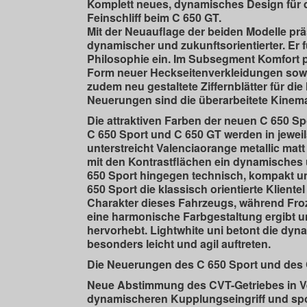
Komplett neues, dynamisches Design für d
Feinschliff beim C 650 GT.
Mit der Neuauflage der beiden Modelle pr
dynamischer und zukunftsorientierter. Er 
Philosophie ein. Im Subsegment Komfort pos
Form neuer Heckseitenverkleidungen sowie
zudem neu gestaltete Ziffernblätter für d
Neuerungen sind die überarbeitete Kinema
Die attraktiven Farben der neuen C 650 Sp
C 650 Sport und C 650 GT werden in jewei
unterstreicht Valenciaorange metallic mat
mit den Kontrastflächen ein dynamisches 
650 Sport hingegen technisch, kompakt und
650 Sport die klassisch orientierte Klient
Charakter dieses Fahrzeugs, während Froz
eine harmonische Farbgestaltung ergibt 
hervorhebt. Lightwhite uni betont die dyn
besonders leicht und agil auftreten.
Die Neuerungen des C 650 Sport und des 
Neue Abstimmung des CVT-Getriebes in Ve
dynamischeren Kupplungseingriff und spo