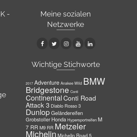
K -
Meine sozialen
Netzwerke
Wichtige Stichworte
BMW
Adventure
Anakee Wild
2017
Bridgestone
Conti
ge
Continental
Conti Road
Attack 3
Diablo Rosso 3
Dunlop
Geländereifen
M
Grobstoller
Honda
Hypersportreifen
Metzeler
7 RR
M9 RR
Michelin
Michelin Road 5