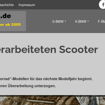
eschichte
Impressum
S-BMW
K-BMW
F-B
rarbeiteten Scooter
rad“-Modellen für das nächste Modelljahr beginnt.
ßeren Überarbeitung unterzogen.