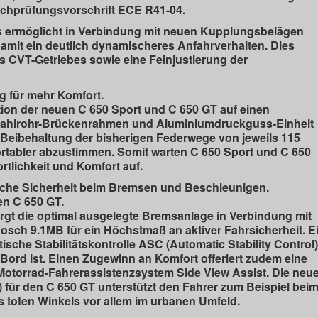
schprüfungsvorschrift ECE R41-04.
 ermöglicht in Verbindung mit neuen Kupplungsbelägen
damit ein deutlich dynamischeres Anfahrverhalten. Dies
 CVT-Getriebes sowie eine Feinjustierung der
 für mehr Komfort.
tion der neuen C 650 Sport und C 650 GT auf einen
tahlrohr-Brückenrahmen und Aluminiumdruckguss-Einheit
Beibehaltung der bisherigen Federwege von jeweils 115
ortabler abzustimmen. Somit warten C 650 Sport und C 650
tlichkeit und Komfort auf.
che Sicherheit beim Bremsen und Beschleunigen.
en C 650 GT.
orgt die optimal ausgelegte Bremsanlage in Verbindung mit
h 9.1MB für ein Höchstmaß an aktiver Fahrsicherheit. E
ische Stabilitätskontrolle ASC (Automatic Stability Control)
Bord ist. Einen Zugewinn an Komfort offeriert zudem eine
 Motorrad-Fahrerassistenzsystem Side View Assist. Die neu
 für den C 650 GT unterstützt den Fahrer zum Beispiel bei
toten Winkels vor allem im urbanen Umfeld.