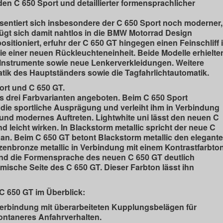
en C 650 Sport und detaillierter formensprachlicher
äsentiert sich insbesondere der C 650 Sport noch moderner,
fügt sich damit nahtlos in die BMW Motorrad Design
itioniert, erfuhr der C 650 GT hingegen einen Feinschliff 
 einer neuen Rückleuchteneinheit. Beide Modelle erhielte
ie Instrumente sowie neue Lenkerverkleidungen. Weitere
tik des Hauptständers sowie die Tagfahrlichtautomatik.
ort und C 650 GT.
ls drei Farbvarianten angeboten. Beim C 650 Sport
t die sportliche Ausprägung und verleiht ihm in Verbindung
und modernes Auftreten. Lightwhite uni lässt den neuen C
 leicht wirken. In Blackstorm metallic spricht der neue C
el an. Beim C 650 GT betont Blackstorm metallic den elegant
enbronze metallic in Verbindung mit einem Kontrastfarbto
und die Formensprache des neuen C 650 GT deutlich
amische Seite des C 650 GT. Dieser Farbton lässt ihn
C 650 GT im Überblick:
rbindung mit überarbeiteten Kupplungsbelägen für
ntaneres Anfahrverhalten.