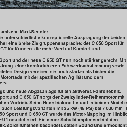
namische Maxi-Scooter
Die unterschiedliche konzeptionelle Ausprägung der beiden
er eine breite Zielgruppenansprache: der C 650 Sport für
50 GT für Kunden, die mehr Wert auf Komfort und
port und der neue C 650 GT nun noch stärker gerecht. Mit
sstrang, einer komfortableren Fahrwerksabstimmung sowie
teten Design vereinen sie noch stärker als bisher die
otorrads mit der spezifischen Agilität und dem
ers.
s und neue Abgasanlage für ein aktiveres Fahrerlebnis.
ort und C 650 GT sorgt der Zweizylinder-Reihenmotor mit
en Vortrieb. Seine Nennleistung beträgt in beiden Modell
 auch Leistungsvarianten mit 35 kW (48 PS) bei 7 000 min–
 650 Sport und C 650 GT wurde das Motor-Mapping im Hinbli
EU4 neu definiert. Ein neuer Schalldämpfer verleiht den
k, sorgt für einen besonders satten Sound und ermöglicht