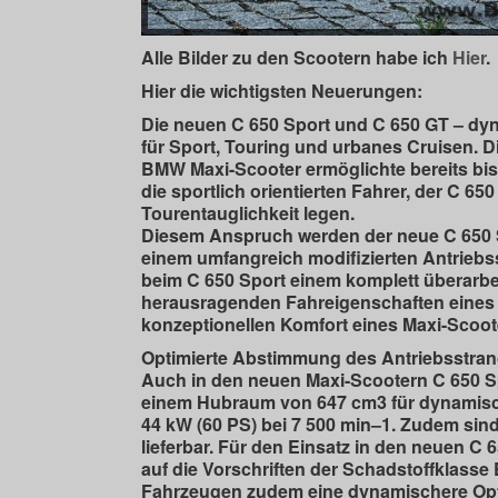
Alle Bilder zu den Scootern habe ich
Hier
.
Hier die wichtigsten Neuerungen:
Die neuen C 650 Sport und C 650 GT – dy
für Sport, Touring und urbanes Cruisen. 
BMW Maxi-Scooter ermöglichte bereits bish
die sportlich orientierten Fahrer, der C 6
Tourentauglichkeit legen.
Diesem Anspruch werden der neue C 650 S
einem umfangreich modifizierten Antrieb
beim C 650 Sport einem komplett überarbei
herausragenden Fahreigenschaften eines M
konzeptionellen Komfort eines Maxi-Scoot
Optimierte Abstimmung des Antriebsstrang
Auch in den neuen Maxi-Scootern C 650 Sp
einem Hubraum von 647 cm3 für dynamisch
44 kW (60 PS) bei 7 500 min–1. Zudem sind
lieferbar. Für den Einsatz in den neuen C
auf die Vorschriften der Schadstoffklasse 
Fahrzeugen zudem eine dynamischere Opti