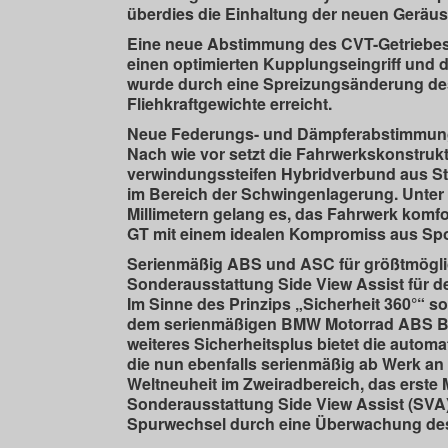
überdies die Einhaltung der neuen Geräu
Eine neue Abstimmung des CVT-Getriebes
einen optimierten Kupplungseingriff und 
wurde durch eine Spreizungsänderung des
Fliehkraftgewichte erreicht.
Neue Federungs- und Dämpferabstimmung
Nach wie vor setzt die Fahrwerkskonstruk
verwindungssteifen Hybridverbund aus S
im Bereich der Schwingenlagerung. Unter 
Millimetern gelang es, das Fahrwerk komf
GT mit einem idealen Kompromiss aus Spor
Serienmäßig ABS und ASC für größtmögli
Sonderausstattung Side View Assist für d
Im Sinne des Prinzips „Sicherheit 360°“ s
dem serienmäßigen BMW Motorrad ABS Bosc
weiteres Sicherheitsplus bietet die automat
die nun ebenfalls serienmäßig ab Werk an 
Weltneuheit im Zweiradbereich, das erste
Sonderausstattung Side View Assist (SVA)
Spurwechsel durch eine Überwachung des 