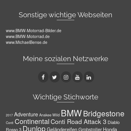
Sonstige wichtige Webseiten
www.BMW-Motorrad-Bilder.de
www.BMW-Motorrad.de
www.MichaelBense.de
Meine sozialen Netzwerke
Wichtige Stichworte
BMW
Bridgestone
Adventure
Anakee Wild
2017
Continental
Conti Road Attack 3
Diablo
Conti
Dunlop
Geländereifen
Grobstoller
Honda
Rosso 3