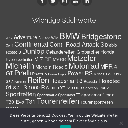
Wichtige Stichworte
BMW
Bridgestone
Adventure
Anakee Wild
2017
Continental
Conti Road Attack 3
Diablo
Conti
Dunlop
Geländereifen
Grobstoller
Honda
Rosso 3
Metzeler
M 7 RR
M9 RR
Hypersportreifen
Michelin
Motorrad
MPR 4
Michelin Road 5
Pirelli
GT
Power RS
Power 5
R 1250 GS
Power Cup 2
R 1250
Reifen
Roadsmart 3
Roadtec
Roadster
GS Adventure
01
S 1000 R
S 21
S 1000 XR
Scorpion Trail 2
S1000RR
Sportreifen
sportsmart²-max
Sportsmart 2
Sportsmart TT
Tourenreifen
T31
T30 Evo
Tourensportreifen
Yamaha
Diese Website benutzt Cookies. Wenn du die Website weiter
Info – Geschichte
Datenschutzerklärung
Impressum
nutzt, gehen wir von deinem Einverständnis aus.