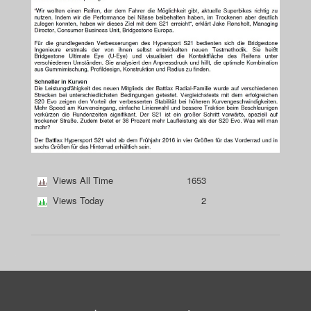
Views All Time
1653
Views Today
2