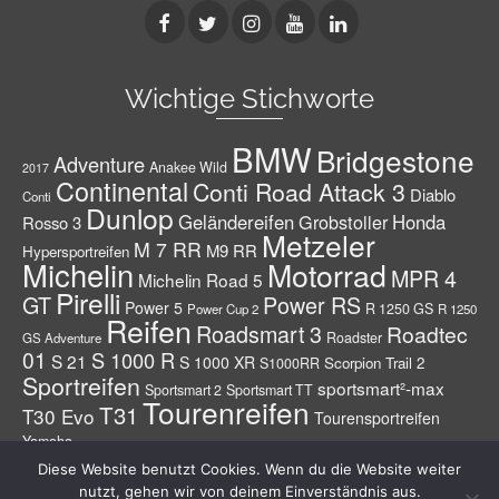
Wichtige Stichworte
BMW
Bridgestone
Adventure
Anakee Wild
2017
Continental
Conti Road Attack 3
Diablo
Conti
Dunlop
Geländereifen
Grobstoller
Honda
Rosso 3
Metzeler
M 7 RR
M9 RR
Hypersportreifen
Michelin
Motorrad
MPR 4
Michelin Road 5
Pirelli
GT
Power RS
Power 5
R 1250 GS
Power Cup 2
R 1250
Reifen
Roadsmart 3
Roadtec
Roadster
GS Adventure
01
S 1000 R
S 21
S 1000 XR
Scorpion Trail 2
S1000RR
Sportreifen
sportsmart²-max
Sportsmart 2
Sportsmart TT
Tourenreifen
T31
T30 Evo
Tourensportreifen
Yamaha
Diese Website benutzt Cookies. Wenn du die Website weiter
Info – Geschichte
Datenschutzerklärung
Impressum
nutzt, gehen wir von deinem Einverständnis aus.