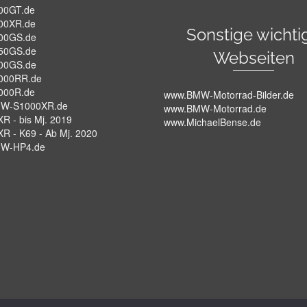
00GT.de
00XR.de
Sonstige wichti
00GS.de
50GS.de
Webseiten
00GS.de
000RR.de
000R.de
www.BMW-Motorrad-Bilder.de
W-S1000XR.de
www.BMW-Motorrad.de
R - bis Mj. 2019
www.MichaelBense.de
XR - K69 - Ab Mj. 2020
W-HP4.de