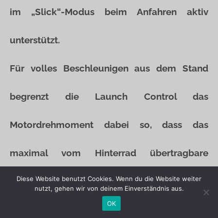
im „Slick“-Modus beim Anfahren aktiv
unterstützt.
Für volles Beschleunigen aus dem Stand
begrenzt die Launch Control das
Motordrehmoment dabei so, dass das
maximal vom Hinterrad übertragbare
Diese Website benutzt Cookies. Wenn du die Website weiter
Drehmoment bei gerade lastfreiem
nutzt, gehen wir von deinem Einverständnis aus.
OK
Vorderrad bereitgestellt wird. Dadurch muss