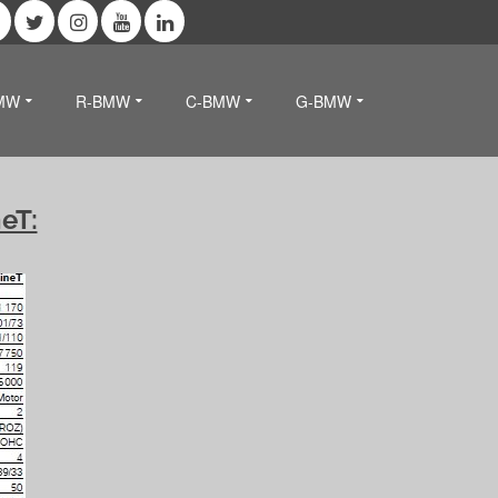
MW
R-BMW
C-BMW
G-BMW
eT: