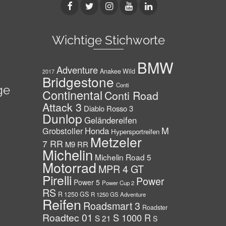
Wichtige Stichworte
BMW
Adventure
Anakee Wild
2017
Bridgestone
Conti
ge
Continental
Conti Road
Attack 3
Diablo Rosso 3
Dunlop
Geländereifen
M
Grobstoller
Honda
Hypersportreifen
Metzeler
7 RR
M9 RR
Michelin
Michelin Road 5
Motorrad
MPR 4 GT
Pirelli
Power
Power 5
Power Cup 2
RS
R 1250 GS
R 1250 GS Adventure
Reifen
Roadsmart 3
Roadster
Roadtec 01
S 1000 R
S 21
S