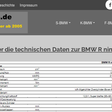
eschichte
Impressum
S-BMW
K-BMW
F-B
er die technischen Daten zur BMW R nin