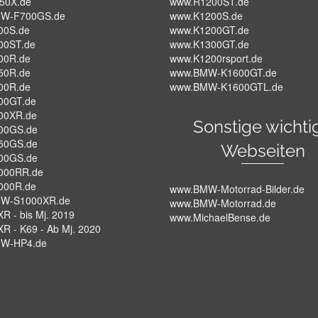
50X.de
www.R1200ST.de
W-F700GS.de
www.K1200S.de
00S.de
www.K1200GT.de
00ST.de
www.K1300GT.de
00R.de
www.K1200rsport.de
50R.de
www.BMW-K1600GT.de
00R.de
www.BMW-K1600GTL.de
00GT.de
00XR.de
Sonstige wichti
00GS.de
50GS.de
Webseiten
00GS.de
000RR.de
000R.de
www.BMW-Motorrad-Bilder.de
W-S1000XR.de
www.BMW-Motorrad.de
R - bis Mj. 2019
www.MichaelBense.de
XR - K69 - Ab Mj. 2020
W-HP4.de