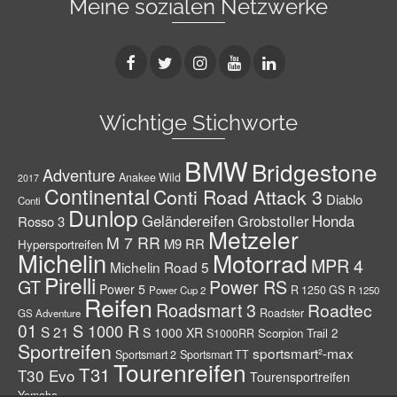
Meine sozialen Netzwerke
Wichtige Stichworte
BMW
Bridgestone
Adventure
Anakee Wild
2017
Continental
Conti Road Attack 3
Diablo
Conti
Dunlop
Geländereifen
Grobstoller
Honda
Rosso 3
Metzeler
M 7 RR
M9 RR
Hypersportreifen
Michelin
Motorrad
MPR 4
Michelin Road 5
Pirelli
GT
Power RS
Power 5
R 1250 GS
Power Cup 2
R 1250
Reifen
Roadsmart 3
Roadtec
Roadster
GS Adventure
01
S 1000 R
S 21
S 1000 XR
Scorpion Trail 2
S1000RR
Sportreifen
sportsmart²-max
Sportsmart 2
Sportsmart TT
Tourenreifen
T31
T30 Evo
Tourensportreifen
Yamaha