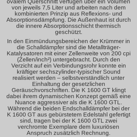
ovalem Querschnitt verfügen über ein Volumen
von jeweils 7,5 Liter und arbeiten nach dem
kombinierten Prinzip aus Reflexions- und
Absorptionsdämpfung. Die Außenhaut ist durch
die innere Absorptionsschicht thermisch
geschützt.
In den Einmündungsbereichen der Krümmer in
die Schalldämpfer sind die Metallträger-
Katalysatoren mit einer Zellenweite von 200 cpi
(Zellen/inch²) untergebracht. Durch den
Verzicht auf ein Verbindungsrohr konnte ein
kräftiger sechszylinder-typischer Sound
realisiert werden – selbstverständlich unter
Einhaltung der gesetzlichen
Geräuschvorschriften. Die K 1600 GT klingt
dabei ihrem dynamischen Konzept gemäß eine
Nuance aggressiver als die K 1600 GTL.
Während die beiden Endschalldämpfer bei der
K 1600 GT aus gebürstetem Edelstahl gefertigt
sind, tragen bei der K 1600 GTL zwei
verchromte Exemplare dem luxuriösen
Anspruch zusätzlich Rechnung.