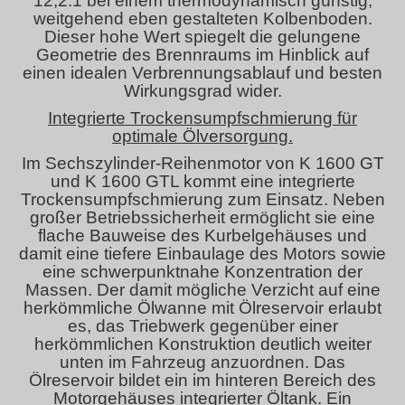
12,2:1 bei einem thermodynamisch günstig,
weitgehend eben gestalteten Kolbenboden.
Dieser hohe Wert spiegelt die gelungene
Geometrie des Brennraums im Hinblick auf
einen idealen Verbrennungsablauf und besten
Wirkungsgrad wider.
Integrierte Trockensumpfschmierung für
optimale Ölversorgung.
Im Sechszylinder-Reihenmotor von K 1600 GT
und K 1600 GTL kommt eine integrierte
Trockensumpfschmierung zum Einsatz. Neben
großer Betriebssicherheit ermöglicht sie eine
flache Bauweise des Kurbelgehäuses und
damit eine tiefere Einbaulage des Motors sowie
eine schwerpunktnahe Konzentration der
Massen. Der damit mögliche Verzicht auf eine
herkömmliche Ölwanne mit Ölreservoir erlaubt
es, das Triebwerk gegenüber einer
herkömmlichen Konstruktion deutlich weiter
unten im Fahrzeug anzuordnen. Das
Ölreservoir bildet ein im hinteren Bereich des
Motorgehäuses integrierter Öltank. Ein