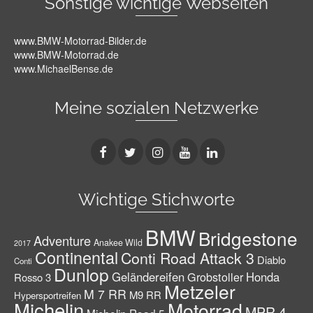
Sonstige wichtige Webseiten
www.BMW-Motorrad-Bilder.de
www.BMW-Motorrad.de
www.MichaelBense.de
Meine sozialen Netzwerke
Wichtige Stichworte
BMW
Bridgestone
Adventure
Anakee Wild
2017
Continental
Conti Road Attack 3
Diablo
Conti
Dunlop
Geländereifen
Grobstoller
Honda
Rosso 3
Metzeler
M 7 RR
M9 RR
Hypersportreifen
Michelin
Motorrad
MPR 4