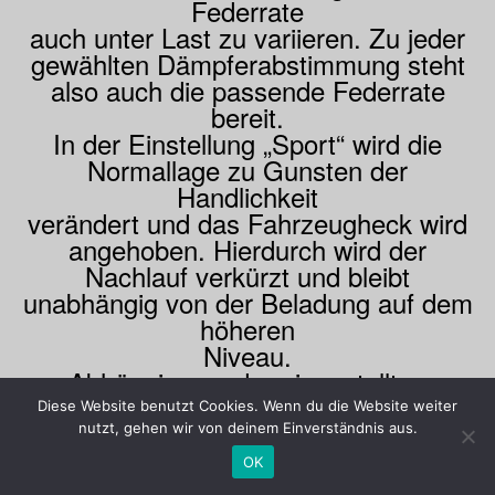
Federrate
auch unter Last zu variieren. Zu jeder
gewählten Dämpferabstimmung steht
also auch die passende Federrate
bereit.
In der Einstellung „Sport“ wird die
Normallage zu Gunsten der
Handlichkeit
verändert und das Fahrzeugheck wird
angehoben. Hierdurch wird der
Nachlauf verkürzt und bleibt
unabhängig von der Beladung auf dem
höheren
Niveau.
Abhängig von der eingestellten
Federrate bleibt die Radlast vorne
Diese Website benutzt Cookies. Wenn du die Website weiter
konstant.
nutzt, gehen wir von deinem Einverständnis aus.
So bleiben Fahr- und Bremsstabilität
OK
sowie Lenkpräzision voll erhalten.