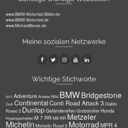
www.BMW-Motorrad-Bilder.de
www.BMW-Motorrad.de
www.MichaelBense.de
Meine sozialen Netzwerke
Wichtige Stichworte
BMW
Bridgestone
Adventure
Anakee Wild
2017
Continental
Conti Road Attack 3
Diablo
Conti
Dunlop
Geländereifen
Grobstoller
Honda
Rosso 3
Metzeler
M 7 RR
M9 RR
Hypersportreifen
Michelin
Motorrad
MPR 4
Michelin Road 5