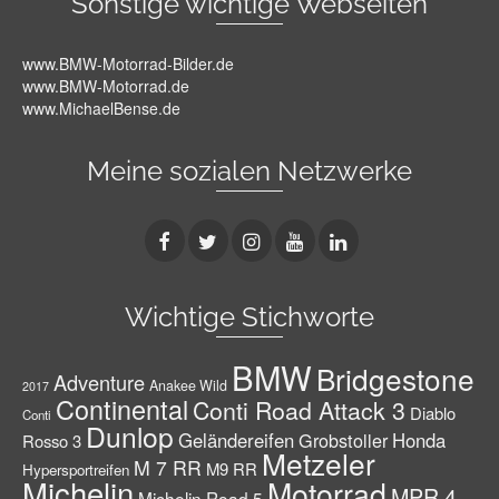
Sonstige wichtige Webseiten
www.BMW-Motorrad-Bilder.de
www.BMW-Motorrad.de
www.MichaelBense.de
Meine sozialen Netzwerke
Wichtige Stichworte
BMW
Bridgestone
Adventure
Anakee Wild
2017
Continental
Conti Road Attack 3
Diablo
Conti
Dunlop
Geländereifen
Grobstoller
Honda
Rosso 3
Metzeler
M 7 RR
M9 RR
Hypersportreifen
Michelin
Motorrad
MPR 4
Michelin Road 5