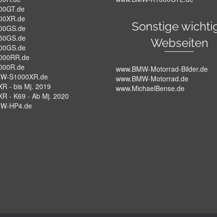
00GT.de
00XR.de
Sonstige wichti
00GS.de
50GS.de
Webseiten
00GS.de
000RR.de
000R.de
www.BMW-Motorrad-Bilder.de
W-S1000XR.de
www.BMW-Motorrad.de
R - bis Mj. 2019
www.MichaelBense.de
XR - K69 - Ab Mj. 2020
W-HP4.de