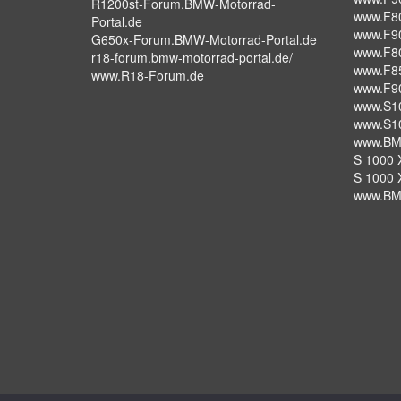
R1200st-Forum.BMW-Motorrad-
www.F8
Portal.de
www.F9
G650x-Forum.BMW-Motorrad-Portal.de
www.F8
r18-forum.bmw-motorrad-portal.de/
www.F8
www.R18-Forum.de
www.F9
www.S1
www.S1
www.BM
S 1000 X
S 1000 
www.BM