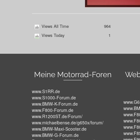
Views All Time
964
Views Today
1
Meine Motorrad-Foren
Web
www.S1RR.de
www.S1000-Forum.de
www.G6
www.BMW-K-Forum.de
www.BM
www.F800-Forum.de
www.F8
www.R1200ST.de/Forum/
www.F8
www.michaelbense.de/g650x/forum/
www.F8
www.BMW-Maxi-Scooter.de
www.F8
www.BMW-G-Forum.de
www.F9