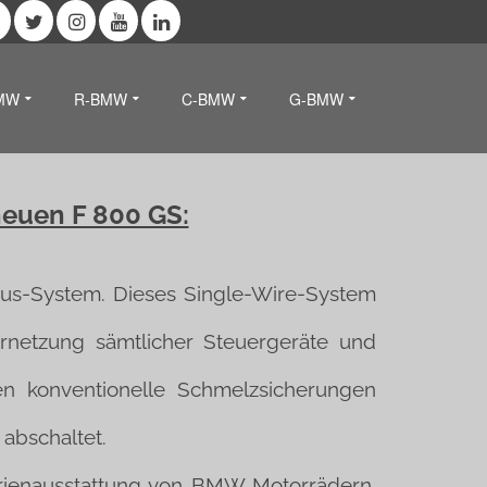
MW
R-BMW
C-BMW
G-BMW
neuen F 800 GS:
Bus-System. Dieses Single-Wire-System
ernetzung sämtlicher Steuergeräte und
n konventionelle Schmelzsicherungen
 abschaltet.
erienausstattung von BMW Motorrädern.