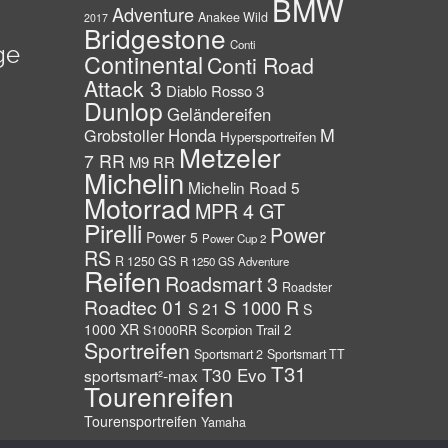
BMW
Adventure
Anakee Wild
2017
Bridgestone
Conti
ge
Continental
Conti Road
Attack 3
Diablo Rosso 3
Dunlop
Geländereifen
M
Grobstoller
Honda
Hypersportreifen
Metzeler
7 RR
M9 RR
Michelin
Michelin Road 5
Motorrad
MPR 4 GT
Pirelli
Power
Power 5
Power Cup 2
RS
R 1250 GS
R 1250 GS Adventure
Reifen
Roadsmart 3
Roadster
Roadtec 01
S 1000 R
S 21
S
1000 XR
Scorpion Trail 2
S1000RR
Sportreifen
Sportsmart 2
Sportsmart TT
T31
T30 Evo
sportsmart²-max
Tourenreifen
Tourensportreifen
Yamaha