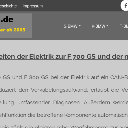
eschichte
Impressum
S-BMW
K-BMW
F-B
iten der Elektrik zur F 700 GS und der 
0 GS und F 800 GS bei der Elektrik auf ein CAN-
reduziert den Verkabelungsaufwand, erlaubt die V
stellung umfassender Diagnosen. Außerdem werde
Fehlfunktion die betroffene Komponente automatisch
gie zählt die elektronische Wegfahrsperre zur S